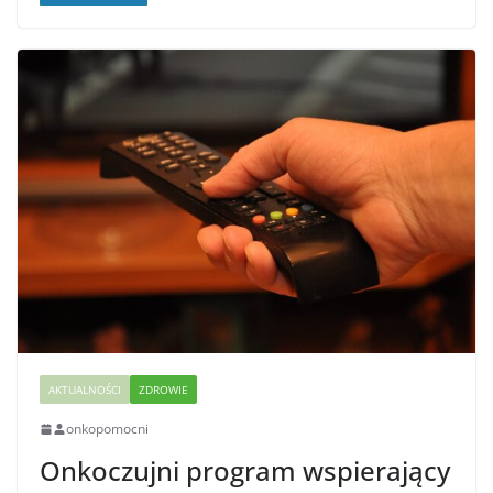
AKTUALNOŚCI
ZDROWIE
onkopomocni
Onkoczujni program wspierający