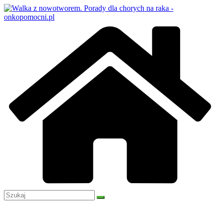
Przejdź
do
treści