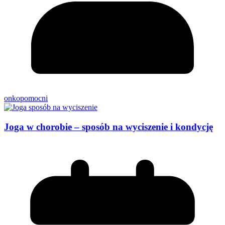
onkopomocni
Joga w chorobie – sposób na wyciszenie i kondycję