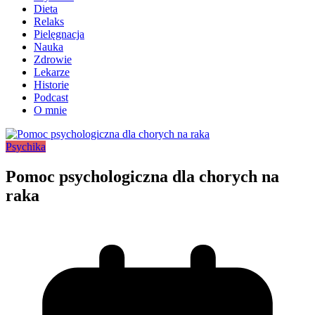
Dieta
Relaks
Pielęgnacja
Nauka
Zdrowie
Lekarze
Historie
Podcast
O mnie
Psychika
Pomoc psychologiczna dla chorych na
raka