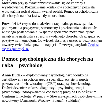
Może ono przyspieszać przystosowanie się do choroby i
wyzdrowienie. Poszukiwanie kontaktów społecznych pozwala
wpływać na rodzaj otrzymywanej opieki. Pomoc psychologiczna
dla chorych na raka jest wtedy nieoceniona.
Prowadzi też często do znalezienia racjonalnego rozwiązania,
podtrzymania pozytywnej samooceny i przekonania o słuszności
własnego postępowania. Wsparcie społeczne może zmniejszać
negatywne następstwa stresu wywołanego chorobą. Oraz sprzyjać
pozytywnym emocjom. Co więcej, ekspresja uczuć w bezpiecznym
towarzystwie obniża poziom napięcia. Przeczytaj artykuł:
Czujesz
się tak jak myślisz
.
Pomoc psychologiczna dla chorych na
raka – psycholog
Anna Dudek
– dyplomowany psycholog, psychoonkolog,
certyfikowany psychoterapeuta specjalizujący się w nurcie
poznawczo – behawioralnym (CBT) oraz psychoseksuolog.
Doświadczenie z zakresu diagnostyki psychologicznej i
psychoterapii zdobywałam w codziennej pracy w Dolnośląskim
Centrum Onkologii. W pracy w Stowarzyszeniach osób chorych na
nowotwory (Amazonki Wrocław, Poznań, Świdnica).