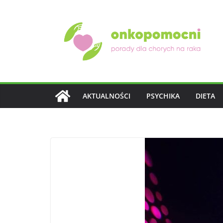
Przejdź
do
treści
AKTUALNOŚCI
PSYCHIKA
DIETA