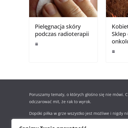
Pielęgnacja skóry
Kobiet
podczas radioterapii
Sklep
onkol
Poruszamy tematy, o których głośno się nie mówi.
odczarować mit, że rak to wyrok.
Dopóki piłka w grze wszystko jest możliwe i nigdy n
poddawać.