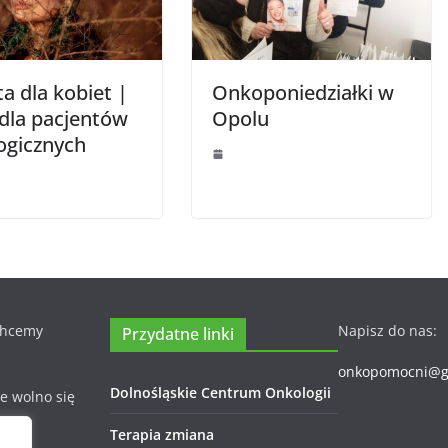
a dla kobiet |
Onkoponiedziałki w
 dla pacjentów
Opolu
ogicznych
 Chcemy
Napisz do nas:
Przydatne linki
onkopomocni@g
Dolnośląskie Centrum Onkologii
ie wolno się
Terapia zmiana