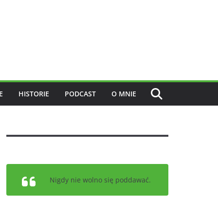
E
HISTORIE
PODCAST
O MNIE
Nigdy nie wolno się poddawać.