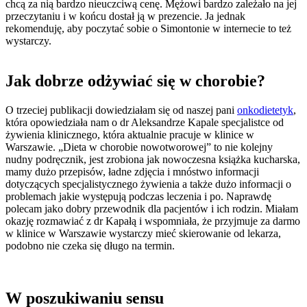
chcą za nią bardzo nieuczciwą cenę. Mężowi bardzo zależało na jej
przeczytaniu i w końcu dostał ją w prezencie. Ja jednak
rekomenduję, aby poczytać sobie o Simontonie w internecie to też
wystarczy.
Jak dobrze odżywiać się w chorobie?
O trzeciej publikacji dowiedziałam się od naszej pani
onkodietetyk
,
która opowiedziała nam o dr Aleksandrze Kapale specjalistce od
żywienia klinicznego, która aktualnie pracuje w klinice w
Warszawie. „Dieta w chorobie nowotworowej” to nie kolejny
nudny podręcznik, jest zrobiona jak nowoczesna książka kucharska,
mamy dużo przepisów, ładne zdjęcia i mnóstwo informacji
dotyczących specjalistycznego żywienia a także dużo informacji o
problemach jakie występują podczas leczenia i po. Naprawdę
polecam jako dobry przewodnik dla pacjentów i ich rodzin. Miałam
okazję rozmawiać z dr Kapałą i wspomniała, że przyjmuje za darmo
w klinice w Warszawie wystarczy mieć skierowanie od lekarza,
podobno nie czeka się długo na termin.
W poszukiwaniu sensu