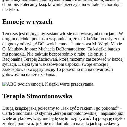
chorobie. Polecamy książki warte przeczytania w trakcie choroby i
nie tylko.
Emocje w ryzach
Ten czas jest dobry, aby zastanowić się nad własnymi emocjami. W
drugim odcinku podkastu wspominam, że mąż krótko po usłyszeniu
diagnozy odkrył „ABC twoich emocji” autorstwa M. Wirgi, Maxie
C. Maulsby Jr. oraz Michaela DeBernarediego. Ta książka bardzo
mu pomogła. Nie traktuje bezpośrednio o raku, ale opisuje
Racjonalną Terapię Zachowań, którą możemy zastosować w każdej
sytuacji. Dzięki tym wskazówkom uspokoił swoje emocje i
zaakceptował swoją sytuację. To pozwoliło mu na otwartość i
gotowość na dalsze działania.
Terapia Simontonowska
Drugą książkę jaką polecamy to „Jak żyć z rakiem i go pokonać” –
Carla Simontona. O słynnej „terapii simontonowskiej” napisano już
wiele artykułów, więc nie będę się tu rozpisywać. Tą pozycję ciężko
zdobyć, ponieważ już nie ma dodruku, a na aukcjach sprzedawcy