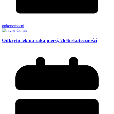
onkopomocni
Odkryto lek na raka piersi, 76% skuteczności