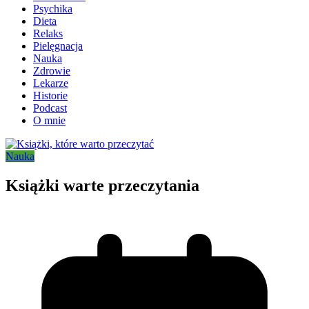
Psychika
Dieta
Relaks
Pielęgnacja
Nauka
Zdrowie
Lekarze
Historie
Podcast
O mnie
Nauka
Książki warte przeczytania