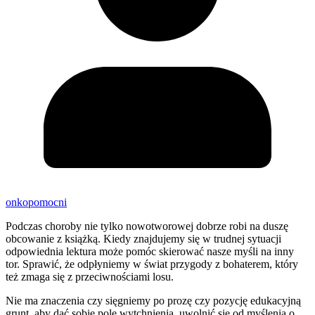
onkopomocni
Podczas choroby nie tylko nowotworowej dobrze robi na duszę
obcowanie z książką. Kiedy znajdujemy się w trudnej sytuacji
odpowiednia lektura może pomóc skierować nasze myśli na inny
tor. Sprawić, że odpłyniemy w świat przygody z bohaterem, który
też zmaga się z przeciwnościami losu.
Nie ma znaczenia czy sięgniemy po prozę czy pozycję edukacyjną
grunt, aby dać sobie pole wytchnienia, uwolnić się od myślenia o