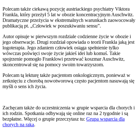
Polecam także ciekawą pozycję austriackiego psychiatry Viktora
Frankla, który przeżył 5 lat w obozie koncentracyjnym Auschwitz.
Dramatyczne przeżycia w ekstremalnych warunkach zaowocowały
publikacją pt. „Człowiek w poszukiwaniu sensu”.
Autor opisuje w pierwszym rozdziale codzienne życie w obozie i
jego obserwacje. Drugi rozdział opowiada o teorii Frankla jaką jest
logoterapia. Jego zdaniem człowiek osiąga spełnienie tylko
wówczas poświęci swoje życie jakieś idei lub komuś. Takie
spojrzenie pomogło Franklowi przetrwać koszmar Auschwitz,
skoncentrował się na pomocy swoim towarzyszom.
Polecam tą lekturę także pacjentom onkologicznym, ponieważ w
zetknięciu z chorobą nowotworową często pacjentom nasuwają się
myśli o sens ich życia.
Zachęcam także do uczestniczenia w grupie wsparcia dla chorych i
ich rodzin. Spotkania odbywają się online raz na 2 tygodnie i są
bezpłatne. Więcej o grupie przeczytasz tu:
Grupa wsparcia dla
chorych na raka
.